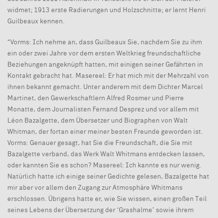
widmet; 1913 erste Radierungen und Holzschnitte; er lernt Henri
Guilbeaux kennen.
“Vorms: Ich nehme an, dass Guilbeaux Sie, nachdem Sie zu ihm
ein oder zwei Jahre vor dem ersten Weltkrieg freundschaftliche
Beziehungen angeknüpft hatten, mit einigen seiner Gefährten in
Kontakt gebracht hat. Masereel: Er hat mich mit der Mehrzahl von
ihnen bekannt gemacht. Unter anderem mit dem Dichter Marcel
Martinet, den Gewerkschaftlern Alfred Rosmer und Pierre
Monatte, dem Journalisten Fernand Desprez und vor allem mit
Léon Bazalgette, dem Übersetzer und Biographen von Walt
Whitman, der fortan einer meiner besten Freunde geworden ist.
Vorms: Genauer gesagt, hat Sie die Freundschaft, die Sie mit
Bazalgette verband, das Werk Walt Whitmans entdecken lassen,
oder kannten Sie es schon? Masereel: Ich kannte es nur wenig.
Natürlich hatte ich einige seiner Gedichte gelesen, Bazalgette hat
mir aber vor allem den Zugang zur Atmosphäre Whitmans
erschlossen. Übrigens hatte er, wie Sie wissen, einen großen Teil
seines Lebens der Übersetzung der ‘Grashalme’ sowie ihrem