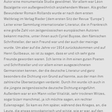
Autor eine monumentale Studie gewidmet. Vor allem war Léon
Bazalgette von außergewöhnlich anziehendem Wesen. Als großer
Bewunderer Romain Rollands wurde er nach dem ersten
Weltkrieg im Verlag Rieder (dem ersten Sitz der Revue ‘Europe’)
Leiter einer Sammlung internationaler Literatur, die in Frankreich
eine große Zahl von zeitgenössischen europäischen Autoren
bekannt machte, unter ihnen auch Cyriel Buysse, den flämischen
Schriftsteller, der sein Freund war und der auch der meinige
wurde. Um aber auf die Jahre vor 1914 zurückzukommen und auf
Henri Guilbeaux, so ist zu sagen, dass er und ich sehr gute
Freunde geworden waren. Ich lernte in ihm einen guten Poeten
und Schriftsteller und vor allem einen ausgezeichneten
Germanisten kennen, der die deutsche Literatur und ganz
besonders die Dichtung von Grund auf kannte, aus der man ihm
zahlreiche Übersetzungen verdankt. Durch ihn wurde ich auch in
die jüngste zeitgenössische deutsche Dichtung eingeführt.
Außerdem war er ein Mann voller Vitalität, sehr trocknen Witzes,
sogar bizarr manchmal, ja ich möchte sagen, ein rechter
Eulenspiegel. So kam es ihm später, während des Krieges, an, die
Leute, die etwas provokatorisch und witzig, wie er war, auf den