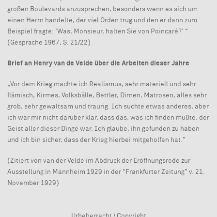
großen Boulevards anzusprechen, besonders wenn es sich um
einen Herrn handelte, der viel Orden trug und den er dann zum
Beispiel fragte: ‘Was, Monsieur, halten Sie von Poincaré?’ “
(Gespräche 1967, S. 21/22)
Brief an Henry van de Velde über die Arbeiten dieser Jahre
„Vor dem Krieg machte ich Realismus, sehr materiell und sehr
flämisch, Kirmes, Volksbälle, Bettler, Dirnen, Matrosen, alles sehr
grob, sehr gewaltsam und traurig. Ich suchte etwas anderes, aber
ich war mir nicht darüber klar, dass das, was ich finden mußte, der
Geist aller dieser Dinge war. Ich glaube, ihn gefunden zu haben
und ich bin sicher, dass der Krieg hierbei mitgeholfen hat.”
(Zitiert von van der Velde im Abdruck der Eröffnungsrede zur
Ausstellung in Mannheim 1929 in der “Frankfurter Zeitung” v. 21.
November 1929)
Urheberrecht / Copyright